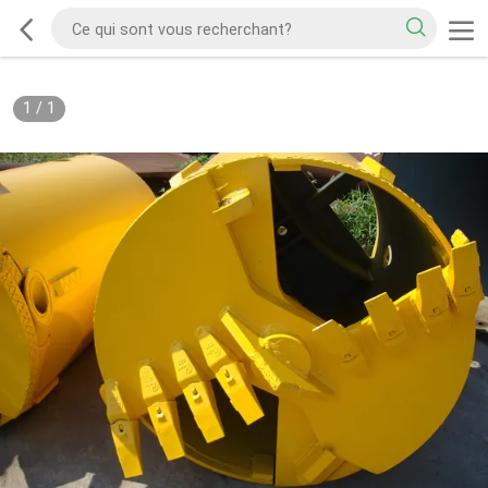
1
/
1