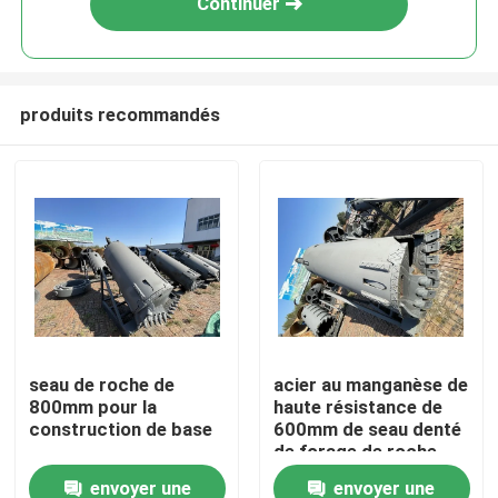
Continuer
produits recommandés
Maison
seau de roche de
acier au manganèse de
800mm pour la
haute résistance de
Produits
construction de base
600mm de seau denté
de forage de roche
envoyer une
envoyer une
Au sujet de nous