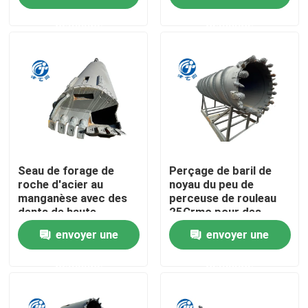
demande
demande
Visite d'usine
Contrôle de qualité
Contactez-nous
Nouvelles
Seau de forage de
Perçage de baril de
roche d'acier au
noyau du peu de
manganèse avec des
perceuse de rouleau
dents de haute
25Crmo pour des
Cas
résistance
pièces de machines de
envoyer une
envoyer une
construction
Seau de forage
demande
demande
Foreuse de roche