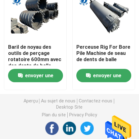
Kelly Bar Piling
cimentage dans le perçage
Baril de noyau des
Perceuse Rig For Bore
outils de perçage
Pile Machine de seau
Foreuse propre
rotatoire 600mm avec
de dents de balle
des dents de balle
séparateur de boue
envoyer une
envoyer une
demande
demande
Baril de noyau de forage
Aperçu
Au sujet de nous
Contactez-nous
Desktop Site
Seau de Belling
Plan du site
Privacy Policy
Grippage de marteau